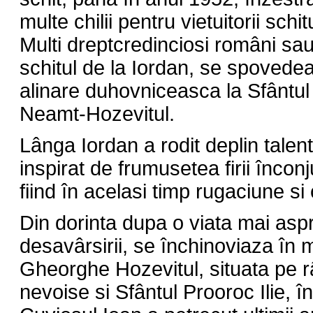
multe chilii pentru vietuitorii schit
Multi dreptcredinciosi români sa
schitul de la Iordan, se spovede
alinare duhovniceasca la Sfântul
Neamt-Hozevitul.
Lânga Iordan a rodit deplin talentu
inspirat de frumusetea firii încon
fiind în acelasi timp rugaciune s
Din dorinta dupa o viata mai asp
desavârsirii, se închinoviaza în 
Gheorghe Hozevitul, situata pe râ
nevoise si Sfântul Prooroc Ilie, î