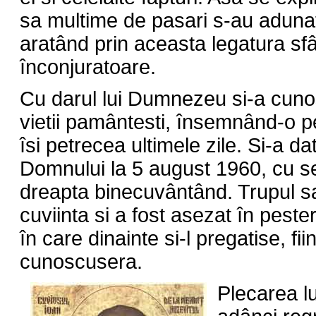
sa multime de pasari s-au adunata
aratând prin aceasta legatura sfâ
înconjuratoare.
Cu darul lui Dumnezeu si-a cunos
vietii pamântesti, însemnând-o pe
îsi petrecea ultimele zile. Si-a dat
Domnului la 5 august 1960, cu s
dreapta binecuvântând. Trupul sa
cuviinta si a fost asezat în peste
în care dinainte si-l pregatise, fii
cunoscusera.
Plecarea lu