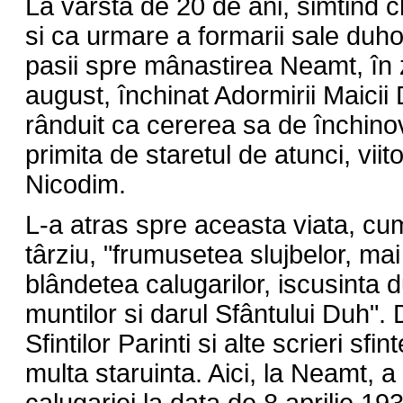
La vârsta de 20 de ani, simtin
si ca urmare a formarii sale duho
pasii spre mânastirea Neamt, în z
august, închinat Adormirii Maic
rânduit ca cererea sa de închinov
primita de staretul de atunci, viit
Nicodim.
L-a atras spre aceasta viata, cu
târziu, "frumusetea slujbelor, ma
blândetea calugarilor, iscusinta du
muntilor si darul Sfântului Duh".
Sfintilor Parinti si alte scrieri sfi
multa staruinta. Aici, la Neamt, a