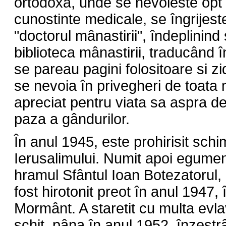
ortodoxa, unde se nevoieste opt
cunostinte medicale, se îngrijeste
"doctorul mânastirii", îndeplinind 
biblioteca mânastirii, traducând î
se pareau pagini folositoare si zi
se nevoia în privegheri de toata 
apreciat pentru viata sa aspra de
paza a gândurilor.
În anul 1945, este prohirisit schi
Ierusalimului. Numit apoi egume
hramul Sfântul Ioan Botezatorul, 
fost hirotonit preot în anul 1947, 
Mormânt. A staretit cu multa evl
schit, pâna în anul 1952, înzest