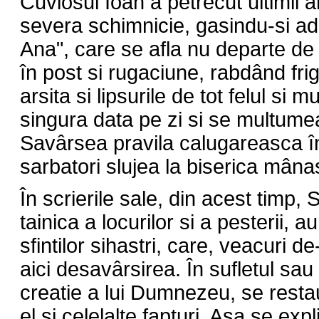
Cuviosul Ioan a petrecut ultimii an
severa schimnicie, gasindu-si ad
Ana", care se afla nu departe de
în post si rugaciune, rabdând fri
arsita si lipsurile de tot felul si 
singura data pe zi si se multum
Savârsea pravila calugareasca în p
sarbatori slujea la biserica mânast
În scrierile sale, din acest timp,
tainica a locurilor si a pesterii, 
sfintilor sihastri, care, veacuri d
aici desavârsirea. În sufletul sa
creatie a lui Dumnezeu, se resta
el si celelalte fapturi. Asa se ex