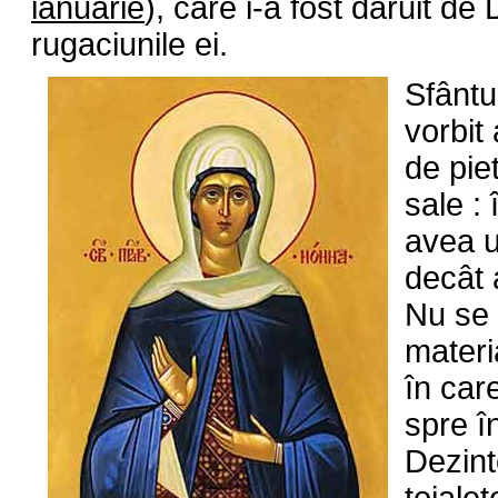
ianuarie
), care i-a fost daruit d
rugaciunile ei.
Sfântu
vorbit 
de pie
sale :
avea u
decât 
Nu se 
materi
în car
spre în
Dezint