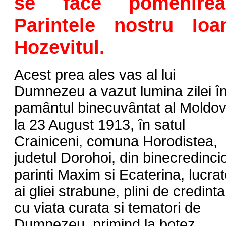
se face pomenirea 
Parintele nostru Io
Hozevitul.
Acest prea ales vas al lui
Dumnezeu a vazut lumina zilei î
pamântul binecuvântat al Moldov
la 23 August 1913, în satul
Crainiceni, comuna Horodistea,
judetul Dorohoi, din binecredincio
parinti Maxim si Ecaterina, lucrat
ai gliei strabune, plini de credinta
cu viata curata si tematori de
Dumnezeu, primind la botez