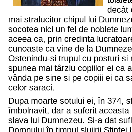
toiale
decât 
mai stralucitor chipul lui Dumneze
socotea nici un fel de noblete l
aceea ca, prin credinta lucratoar
cunoaste ca vine de la Dumneze
Ostenindu-si trupul cu posturi si
spunea mai târziu copiilor ei ca a
vânda pe sine si pe copiii ei ca s
celor saraci.
Dupa moarte sotului ei, în 374, 
îmbolnavit, dar a suferit aceasta
slava lui Dumnezeu. Si-a dat sufle
Domnului în timpul slujirii Sfintei L