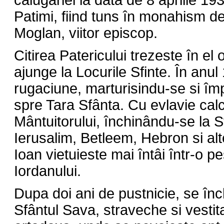
calugariei la data de 8 aprilie 19
Patimi, fiind tuns în monahism de
Moglan, viitor episcop.
Citirea Patericului trezeste în el
ajunge la Locurile Sfinte. În anul
rugaciune, marturisindu-se si îm
spre Tara Sfânta. Cu evlavie cal
Mântuitorului, închinându-se la Sf
Ierusalim, Betleem, Hebron si alt
Ioan vietuieste mai întâi într-o p
Iordanului.
Dupa doi ani de pustnicie, se în
Sfântul Sava, straveche si vest