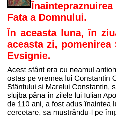
Înaintepraznuir
Fata a Domnului.
În aceasta luna, în ziu
aceasta zi, pomenirea 
Evsignie.
Acest sfânt era cu neamul antiohi
ostas pe vremea lui Constantin Cl
Sfântului si Marelui Constantin, si
slujba pâna în zilele lui Iulian Apo
de 110 ani, a fost adus înaintea lu
cercetare, sa mustrându-l pe împ