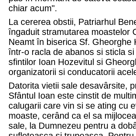
chiar acum".
La cererea obstii, Patriarhul Bene
îngaduit stramutarea moastelor C
Neamt în biserica Sf. Gheorghe H
într-o racla de abanos si sticla 
sfintilor Ioan Hozevitul si Gheor
organizatorii si conducatorii ace
Datorita vietii sale desavârsite, p
Sfântul Ioan este cinstit de multi
calugarii care vin si se ating cu e
moaste, cerând ca el sa mijlocea
sale, la Dumnezeu pentru a dob
sufleteasca si trupeasca. Pentru 