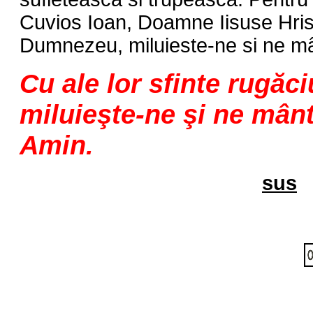
Cuvios Ioan, Doamne Iisuse Hrist
Dumnezeu, miluieste-ne si ne mâ
Cu ale lor sfinte rugăc
miluieşte-ne şi ne mânt
Amin.
sus