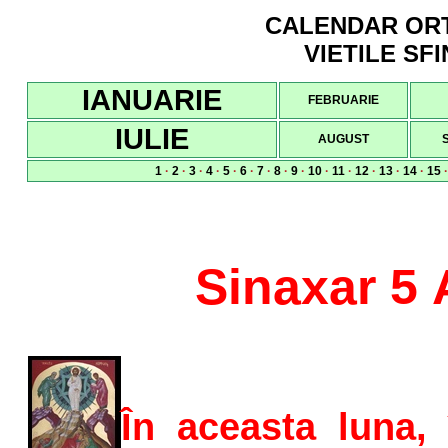
CALENDAR ORTO
VIETILE SFI
IANUARIE
FEBRUARIE
IULIE
AUGUST
1
·
2
·
3
·
4
·
5
·
6
·
7
·
8
·
9
·
10
·
11
·
12
·
13
·
14
·
15
Sinaxar 5
În aceasta luna, 