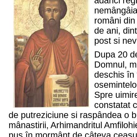
adânci regr
nemângâiat
români din 
de ani, din
post si nev
Dupa 20 de
Domnul, mo
deschis în
osemintelor
Spre uimire
constatat c
de putreziciune si raspândea o 
mânastirii, Arhimandritul Amfilohi
pus în mormânt de câteva ceasuri