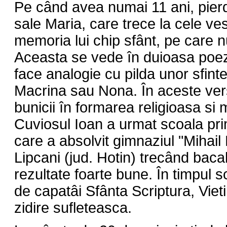
Pe când avea numai 11 ani, pierd
sale Maria, care trece la cele ve
memoria lui chip sfânt, pe care nu
Aceasta se vede în duioasa poezi
face analogie cu pilda unor sfint
Macrina sau Nona. În aceste vers
bunicii în formarea religioasa si 
Cuviosul Ioan a urmat scoala pri
care a absolvit gimnaziul "Mihail
Lipcani (jud. Hotin) trecând baca
rezultate foarte bune. În timpul sco
de capatâi Sfânta Scriptura, Vietile
zidire sufleteasca.