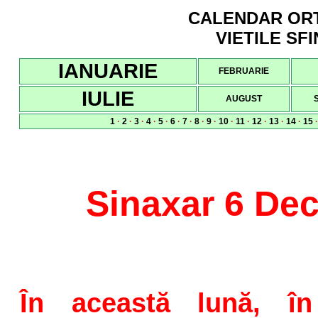
CALENDAR ORTO
VIETILE SFI
IANUARIE
FEBRUARIE
IULIE
AUGUST
1
·
2
·
3
·
4
·
5
·
6
·
7
·
8
·
9
·
10
·
11
·
12
·
13
·
14
·
15
Sinaxar 6 De
În această lună, în