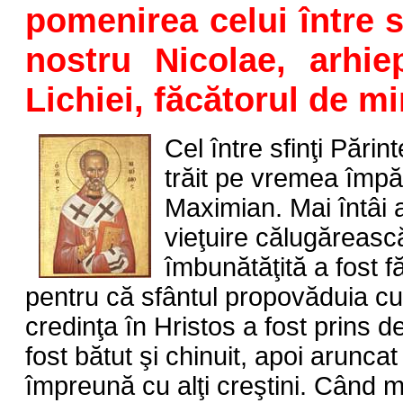
pomenirea celui între sf
nostru Nicolae, arhie
Lichiei, făcătorul de mi
Cel între sfinţi Părin
trăit pe vremea împăr
Maximian. Mai întâi a
vieţuire călugărească;
îmbunătăţită a fost f
pentru că sfântul propovăduia c
credinţa în Hristos a fost prins de
fost bătut şi chinuit, apoi aruncat
împreună cu alţi creştini. Când m