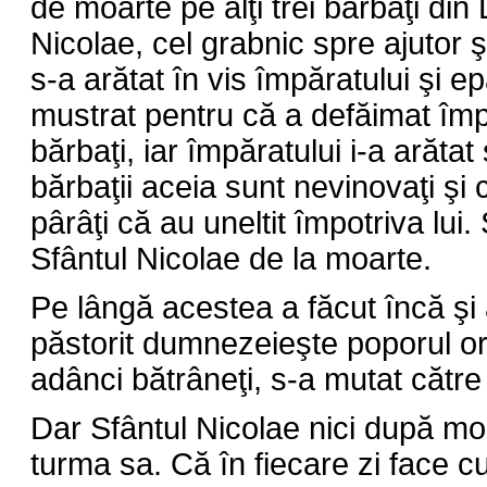
de moarte pe alţi trei bărbaţi din 
Nicolae, cel grabnic spre ajutor 
s-a arătat în vis împăratului şi e
mustrat pentru că a defăimat împă
bărbaţi, iar împăratului i-a arătat 
bărbaţii aceia sunt nevinovaţi şi 
pârâţi că au uneltit împotriva lui. 
Sfântul Nicolae de la moarte.
Pe lângă acestea a făcut încă şi 
păstorit dumnezeieşte poporul or
adânci bătrâneţi, s-a mutat cătr
Dar Sfântul Nicolae nici după moa
turma sa. Că în fiecare zi face 