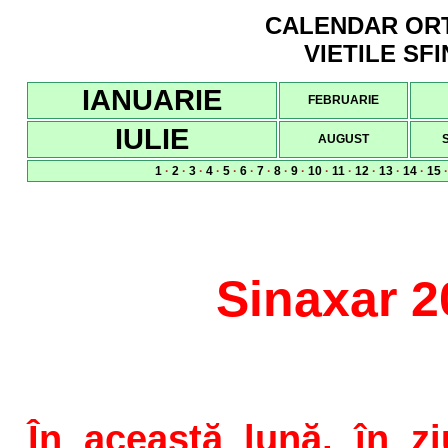
CALENDAR ORTO
VIETILE SFI
IANUARIE
FEBRUARIE
IULIE
AUGUST
1
·
2
·
3
·
4
·
5
·
6
·
7
·
8
·
9
·
10
·
11
·
12
·
13
·
14
·
15
Sinaxar 2
În această lună, în z