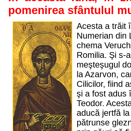
pomenirea sfântulul mu
Acesta a trăit 
Numerian din L
chema Veruchi
Romilia. Şi s-a
meşteşugul doc
la Azarvon, car
Cilicilor, fiind
şi a fost adus
Teodor. Acesta
aducă jertfă la 
pătrunse glez