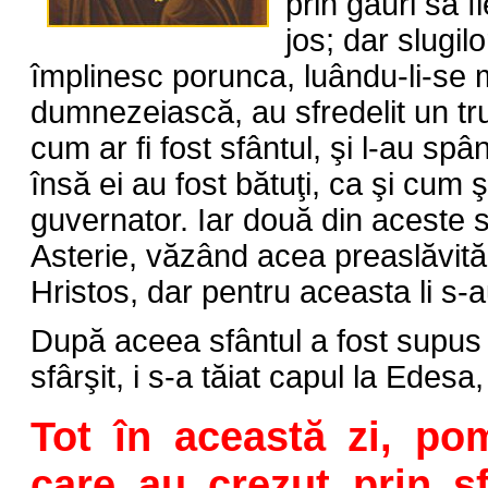
prin găuri să f
jos; dar slugil
împlinesc porunca, luându-li-se 
dumnezeiască, au sfredelit un tr
cum ar fi fost sfântul, şi l-au sp
însă ei au fost bătuţi, ca şi cum şi
guvernator. Iar două din aceste s
Asterie, văzând acea preaslăvită
Hristos, dar pentru aceasta li s-a
După aceea sfântul a fost supus l
sfârşit, i s-a tăiat capul la Edesa
Tot în această zi, pom
care au crezut prin sf