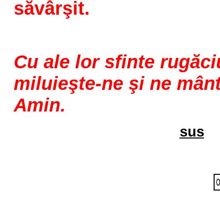
săvârşit.
Cu ale lor sfinte rugăc
miluieşte-ne şi ne mânt
Amin.
sus